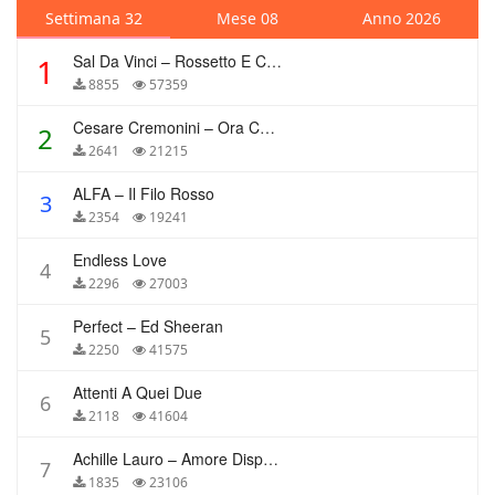
Settimana 32
Mese 08
Anno 2026
Sal Da Vinci – Rossetto E Caffè
1
8855
57359
Cesare Cremonini – Ora Che Non Ho Più Te
2
2641
21215
ALFA – Il Filo Rosso
3
2354
19241
Endless Love
4
2296
27003
Perfect – Ed Sheeran
5
2250
41575
Attenti A Quei Due
6
2118
41604
Achille Lauro – Amore Disperato
7
1835
23106