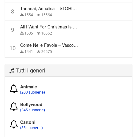
Tananai, Annalisa – STORIE BREVI
8
1554
15564
All I Want For Christmas Is You – Mariah Carey
9
1535
10562
Come Nelle Favole – Vasco Rossi
10
1441
26575
Tutti i generi
Animale
(200 suonerie)
Bollywood
(345 suonerie)
Cartoni
(35 suonerie)