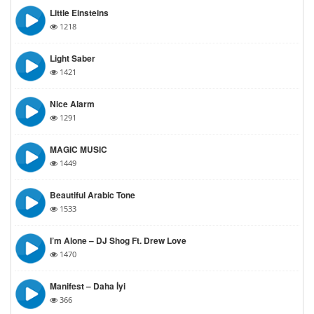
Little Einsteins
1218
Light Saber
1421
Nice Alarm
1291
MAGIC MUSIC
1449
Beautiful Arabic Tone
1533
I’m Alone – DJ Shog Ft. Drew Love
1470
Manifest – Daha İyi
366