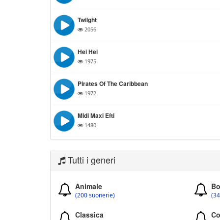
Twilght
2056
Hei Hei
1975
Pirates Of The Caribbean
1972
Midi Maxi Efti
1480
Tutti i generi
Animale
Bo
(200 suonerie)
(34
Classica
Co