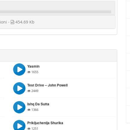
ioni -
454.69 Kb
Yasmin
1655
Test Drive – John Powell
2449
Ishq Da Sutta
1366
Prikljuchenija Shurika
1251