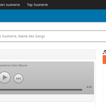
iori suonerie
Top Suonerie
uoneria Color Movie
0:29