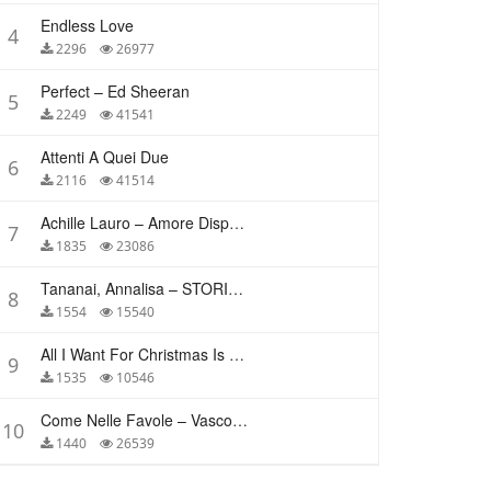
Endless Love
4
2296
26977
Perfect – Ed Sheeran
5
2249
41541
Attenti A Quei Due
6
2116
41514
Achille Lauro – Amore Disperato
7
1835
23086
Tananai, Annalisa – STORIE BREVI
8
1554
15540
All I Want For Christmas Is You – Mariah Carey
9
1535
10546
Come Nelle Favole – Vasco Rossi
10
1440
26539