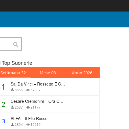
Top Suonerie
Settimana 32
Mese 08
Anno 2026
Sal Da Vinci – Rossetto E Caffè
1
8855
57337
Cesare Cremonini – Ora Che Non Ho Più Te
2
2637
21177
ALFA – Il Filo Rosso
3
2354
19219