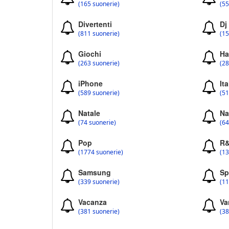
(165 suonerie)
(55
Divertenti
Dj
(811 suonerie)
(15
Giochi
Ha
(263 suonerie)
(28
iPhone
Ita
(589 suonerie)
(51
Natale
Na
(74 suonerie)
(64
Pop
R
(1774 suonerie)
(13
Samsung
Sp
(339 suonerie)
(11
Vacanza
Va
(381 suonerie)
(38