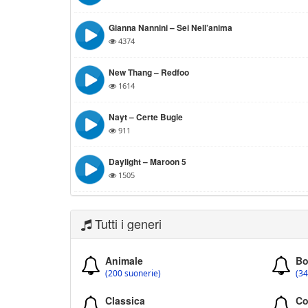
Gianna Nannini – Sei Nell’anima
4374
New Thang – Redfoo
1614
Nayt – Certe Bugie
911
Daylight – Maroon 5
1505
Tutti i generi
Animale
Bo
(200 suonerie)
(34
Classica
Co