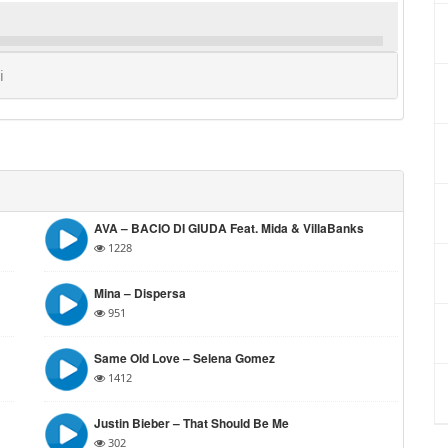
i
AVA – BACIO DI GIUDA Feat. Mida & VillaBanks
1228
Mina – Dispersa
951
Same Old Love – Selena Gomez
1412
Justin Bieber – That Should Be Me
302