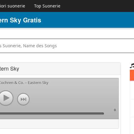
iori suonerie
Top Suonerie
rn Sky Gratis
tern Sky
Cochren & Co. – Eastern Sky
0