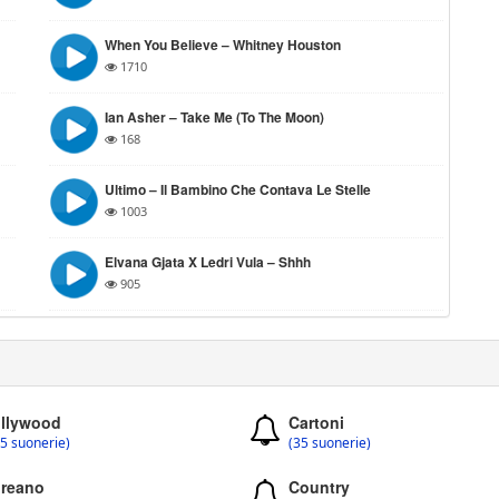
When You Believe – Whitney Houston
1710
Ian Asher – Take Me (To The Moon)
168
Ultimo – Il Bambino Che Contava Le Stelle
1003
Elvana Gjata X Ledri Vula – Shhh
905
llywood
Cartoni
5 suonerie)
(35 suonerie)
reano
Country