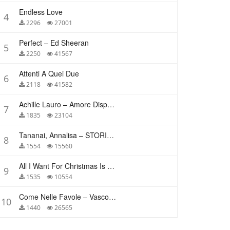
Endless Love
4
2296
27001
Perfect – Ed Sheeran
5
2250
41567
Attenti A Quei Due
6
2118
41582
Achille Lauro – Amore Disperato
7
1835
23104
Tananai, Annalisa – STORIE BREVI
8
1554
15560
All I Want For Christmas Is You – Mariah Carey
9
1535
10554
Come Nelle Favole – Vasco Rossi
10
1440
26565