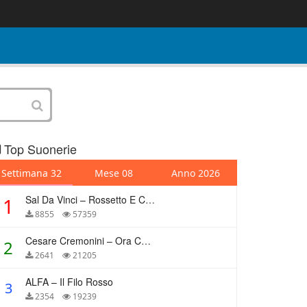
Top Suonerie
Settimana 32
Mese 08
Anno 2026
Sal Da Vinci – Rossetto E Caffè
1
8855
57359
Cesare Cremonini – Ora Che Non Ho Più Te
2
2641
21205
ALFA – Il Filo Rosso
3
2354
19239