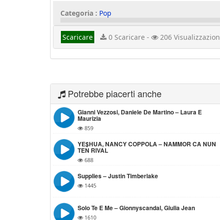
Categoria :
Pop
Scaricare
0 Scaricare -
206 Visualizzazion
Potrebbe piacerti anche
Gianni Vezzosi, Daniele De Martino – Laura E
Maurizia
859
YE$HUA, NANCY COPPOLA – NAMMOR CA NUN
TEN RIVAL
688
Supplies – Justin Timberlake
1445
Solo Te E Me – Gionnyscandal, Giulia Jean
1610