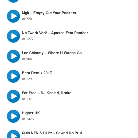
Mgk – Empty Out Your Pockets
720
No Twerk Ver2 – Apashe Feat Panther
1277
Loe Shimmy – Where U Wanna Go
508
Best Remix 2017
1291
For Free – DJ Khaled, Drake
1371
Higher UK
1428
Quin NFN & Lil 2z – Sewed Up Pt. 3