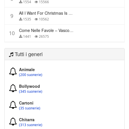
1554
15566
All I Want For Christmas Is You – Mariah Carey
9
1535
10562
Come Nelle Favole – Vasco Rossi
10
1441
26575
Tutti i generi
Animale
(200 suonerie)
Bollywood
(345 suonerie)
Cartoni
(35 suonerie)
Chitarra
(313 suonerie)