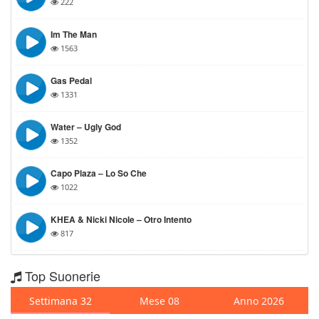
222
Im The Man
1563
Gas Pedal
1331
Water – Ugly God
1352
Capo Plaza – Lo So Che
1022
KHEA & Nicki Nicole – Otro Intento
817
Top Suonerie
Settimana 32
Mese 08
Anno 2026