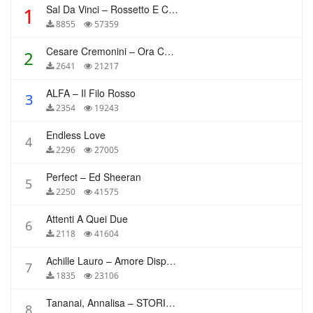
Sal Da Vinci – Rossetto E Caffè
1
8855
57359
Cesare Cremonini – Ora Che Non Ho Più Te
2
2641
21217
ALFA – Il Filo Rosso
3
2354
19243
Endless Love
4
2296
27005
Perfect – Ed Sheeran
5
2250
41575
Attenti A Quei Due
6
2118
41604
Achille Lauro – Amore Disperato
7
1835
23106
Tananai, Annalisa – STORIE BREVI
8