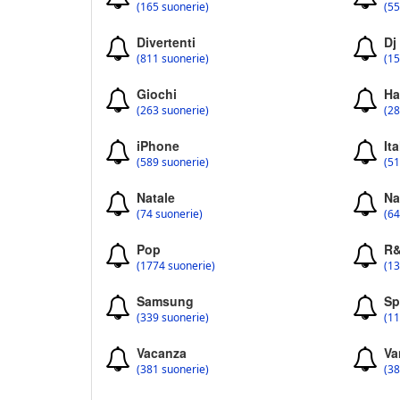
(165 suonerie)
(55
Divertenti
Dj
(811 suonerie)
(15
Giochi
Ha
(263 suonerie)
(28
iPhone
Ita
(589 suonerie)
(51
Natale
Na
(74 suonerie)
(64
Pop
R
(1774 suonerie)
(13
Samsung
Sp
(339 suonerie)
(11
Vacanza
Va
(381 suonerie)
(38