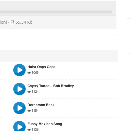
ioni -
65.34 Kb
Haha Oops Oops
1063
Gypsy Tattoo – Bob Bradley
1124
Doreamon Back
1154
Funny Mexican Song
1136