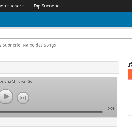
iori suonerie
Top Suonerie
uoneria Children Gun
0:04