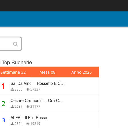
Top Suonerie
Settimana 32
Mese 08
Anno 2026
Sal Da Vinci – Rossetto E Caffè
1
8855
57337
Cesare Cremonini – Ora Che Non Ho Più Te
2
2637
21177
ALFA – Il Filo Rosso
3
2354
19219