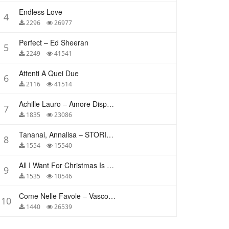
Endless Love
4
2296
26977
Perfect – Ed Sheeran
5
2249
41541
Attenti A Quei Due
6
2116
41514
Achille Lauro – Amore Disperato
7
1835
23086
Tananai, Annalisa – STORIE BREVI
8
1554
15540
All I Want For Christmas Is You – Mariah Carey
9
1535
10546
Come Nelle Favole – Vasco Rossi
10
1440
26539