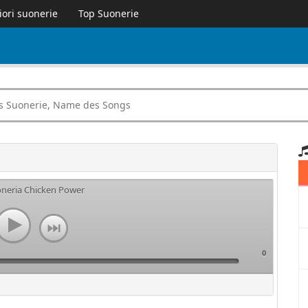
iori suonerie
Top Suonerie
oneria Chicken Power
0