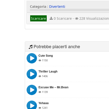
Categoria :
Divertenti
Scaricare
0 Scaricare -
228 Visualizzazion
Potrebbe piacerti anche
Cute Song
1150
Thriller Laugh
1406
Excuse Me – Mr.Bean
1139
Yehaaa
1241