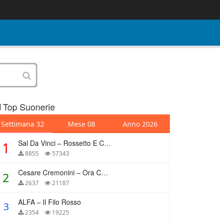
Top Suonerie
Settimana 32
Mese 08
Anno 2026
Sal Da Vinci – Rossetto E Caffè
1
8855
57343
Cesare Cremonini – Ora Che Non Ho Più Te
2
2637
21187
ALFA – Il Filo Rosso
3
2354
19225