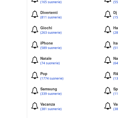
(165 suonerie)
(55
Divertenti
Dj
(811 suonerie)
(15
Giochi
Ha
(263 suonerie)
(28
iPhone
Ita
(589 suonerie)
(51
Natale
Na
(74 suonerie)
(64
Pop
R
(1774 suonerie)
(13
Samsung
Sp
(339 suonerie)
(11
Vacanza
Va
(381 suonerie)
(38