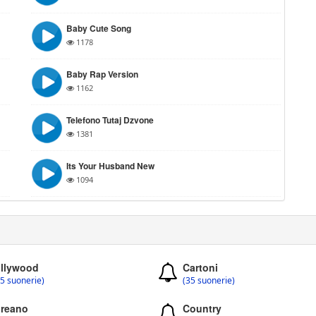
Baby Cute Song
1178
Baby Rap Version
1162
Telefono Tutaj Dzvone
1381
Its Your Husband New
1094
llywood
Cartoni
5 suonerie)
(35 suonerie)
reano
Country