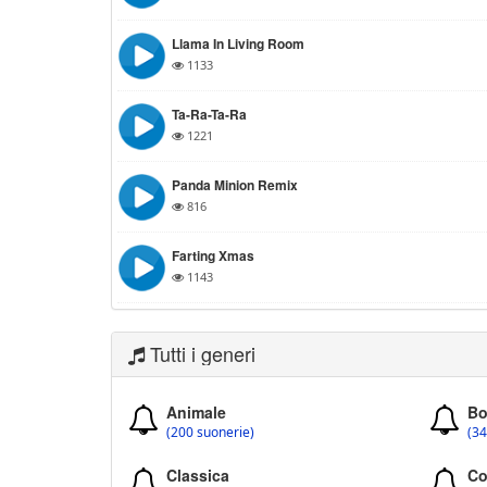
Llama In Living Room
1133
Ta-Ra-Ta-Ra
1221
Panda Minion Remix
816
Farting Xmas
1143
Tutti i generi
Animale
Bo
(200 suonerie)
(34
Classica
Co