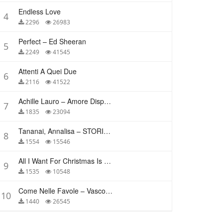
Endless Love
4
2296
26983
Perfect – Ed Sheeran
5
2249
41545
Attenti A Quei Due
6
2116
41522
Achille Lauro – Amore Disperato
7
1835
23094
Tananai, Annalisa – STORIE BREVI
8
1554
15546
All I Want For Christmas Is You – Mariah Carey
9
1535
10548
Come Nelle Favole – Vasco Rossi
10
1440
26545