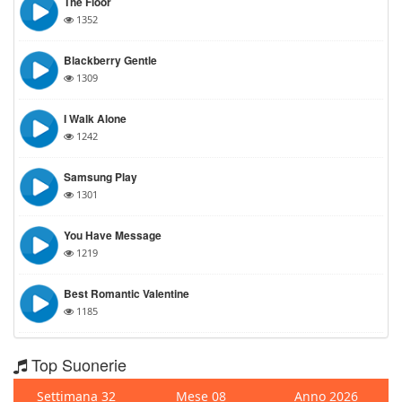
The Floor
1352
Blackberry Gentle
1309
I Walk Alone
1242
Samsung Play
1301
You Have Message
1219
Best Romantic Valentine
1185
Top Suonerie
Settimana 32
Mese 08
Anno 2026