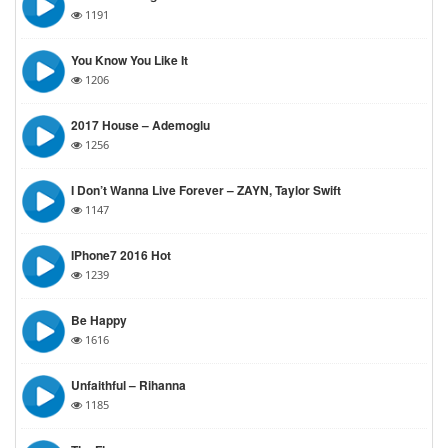
1191
You Know You Like It
1206
2017 House – Ademoglu
1256
I Don’t Wanna Live Forever – ZAYN, Taylor Swift
1147
IPhone7 2016 Hot
1239
Be Happy
1616
Unfaithful – Rihanna
1185