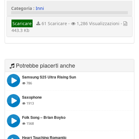
Categoria :
Inni
Scaricare
61 Scaricare -
1,286 Visualizzazioni -
443.3 Kb
Potrebbe piacerti anche
Samsung S25 Ultra Rising Sun
786
Saxophone
1913
Folk Song – Brian Boyko
1568
Heart Touching Romantic