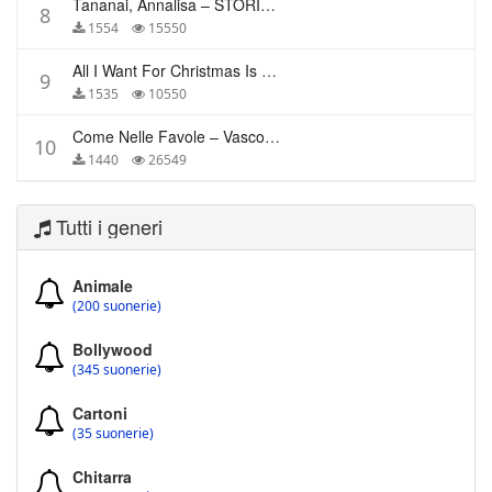
Tananai, Annalisa – STORIE BREVI
8
1554
15550
All I Want For Christmas Is You – Mariah Carey
9
1535
10550
Come Nelle Favole – Vasco Rossi
10
1440
26549
Tutti i generi
Animale
(200 suonerie)
Bollywood
(345 suonerie)
Cartoni
(35 suonerie)
Chitarra