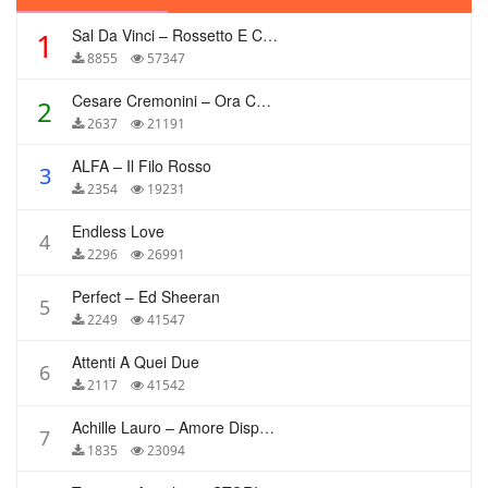
Sal Da Vinci – Rossetto E Caffè
1
8855
57347
Cesare Cremonini – Ora Che Non Ho Più Te
2
2637
21191
ALFA – Il Filo Rosso
3
2354
19231
Endless Love
4
2296
26991
Perfect – Ed Sheeran
5
2249
41547
Attenti A Quei Due
6
2117
41542
Achille Lauro – Amore Disperato
7
1835
23094