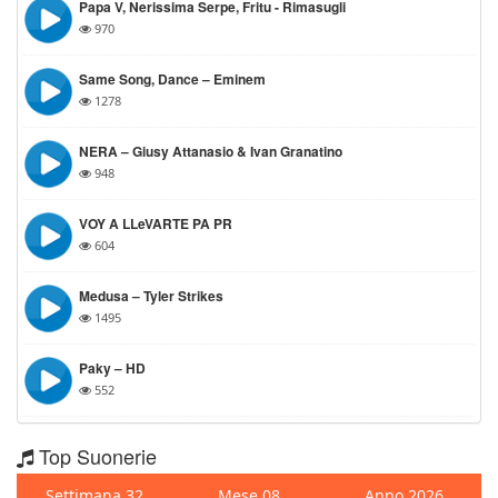
Papa V, Nerissima Serpe, Fritu -⁠ Rimasugli
970
Same Song, Dance – Eminem
1278
NERA – Giusy Attanasio & Ivan Granatino
948
VOY A LLeVARTE PA PR
604
Medusa – Tyler Strikes
1495
Paky – HD
552
Top Suonerie
Settimana 32
Mese 08
Anno 2026