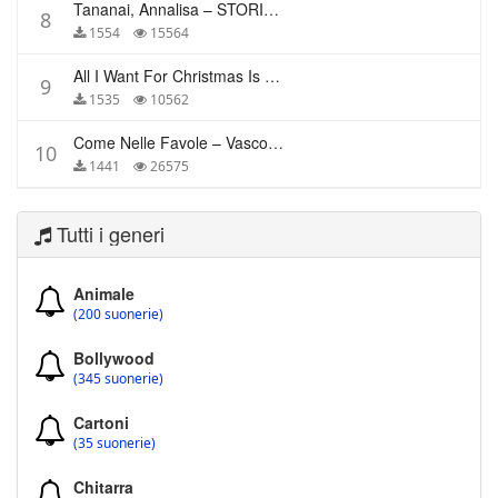
Tananai, Annalisa – STORIE BREVI
8
1554
15564
All I Want For Christmas Is You – Mariah Carey
9
1535
10562
Come Nelle Favole – Vasco Rossi
10
1441
26575
Tutti i generi
Animale
(200 suonerie)
Bollywood
(345 suonerie)
Cartoni
(35 suonerie)
Chitarra