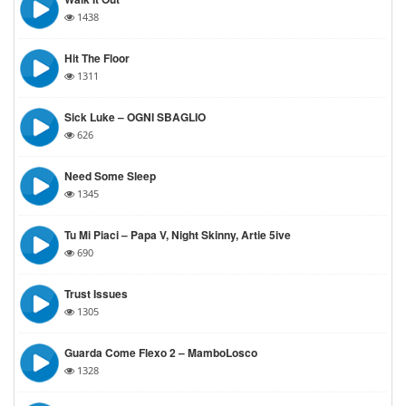
1438
Hit The Floor
1311
Sick Luke – OGNI SBAGLIO
626
Need Some Sleep
1345
Tu Mi Piaci – Papa V, Night Skinny, Artie 5ive
690
Trust Issues
1305
Guarda Come Flexo 2 – MamboLosco
1328