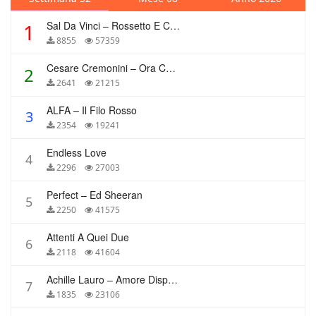
Sal Da Vinci – Rossetto E Caffè
1
8855
57359
Cesare Cremonini – Ora Che Non Ho Più Te
2
2641
21215
ALFA – Il Filo Rosso
3
2354
19241
Endless Love
4
2296
27003
Perfect – Ed Sheeran
5
2250
41575
Attenti A Quei Due
6
2118
41604
Achille Lauro – Amore Disperato
7
1835
23106