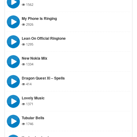
1562
My Phone Is Ringing
2926
Lean On Official Ringtone
1295
New Nokia Mix
1334
Dragon Quest XI – Spells
414
Lovely Music
1371
Tubular Bells
1746