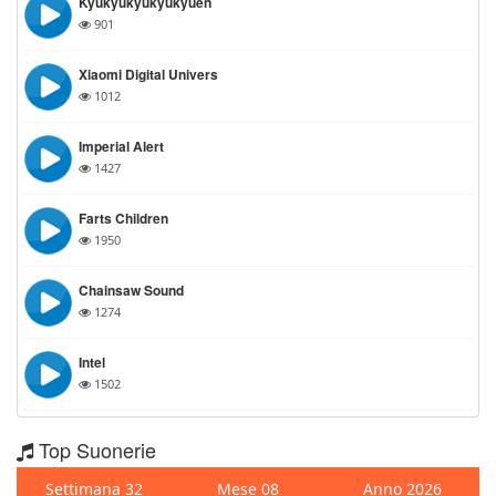
Kyukyukyukyukyuen
901
Xiaomi Digital Univers
1012
Imperial Alert
1427
Farts Children
1950
Chainsaw Sound
1274
Intel
1502
Top Suonerie
Settimana 32
Mese 08
Anno 2026