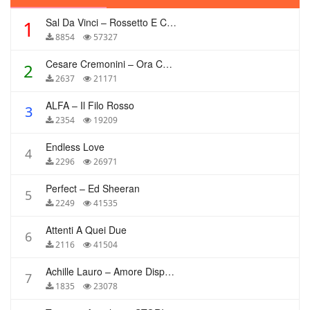
Sal Da Vinci – Rossetto E Caffè
1
8854
57327
Cesare Cremonini – Ora Che Non Ho Più Te
2
2637
21171
ALFA – Il Filo Rosso
3
2354
19209
Endless Love
4
2296
26971
Perfect – Ed Sheeran
5
2249
41535
Attenti A Quei Due
6
2116
41504
Achille Lauro – Amore Disperato
7
1835
23078