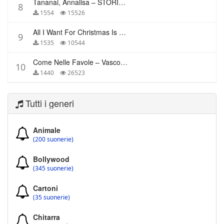
Tananai, Annalisa – STORIE BREVI
8
1554
15526
All I Want For Christmas Is You – Mariah Carey
9
1535
10544
Come Nelle Favole – Vasco Rossi
10
1440
26523
Tutti i generi
Animale
(200 suonerie)
Bollywood
(345 suonerie)
Cartoni
(35 suonerie)
Chitarra