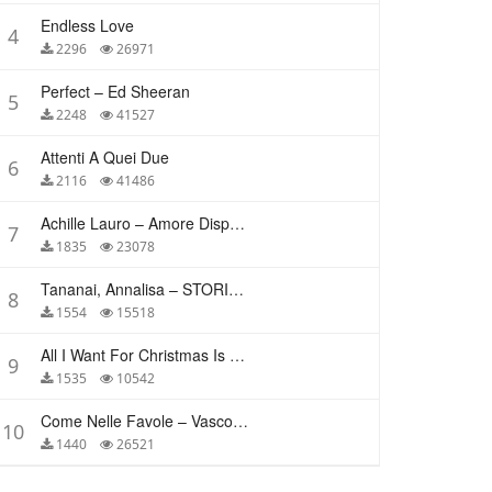
Endless Love
4
2296
26971
Perfect – Ed Sheeran
5
2248
41527
Attenti A Quei Due
6
2116
41486
Achille Lauro – Amore Disperato
7
1835
23078
Tananai, Annalisa – STORIE BREVI
8
1554
15518
All I Want For Christmas Is You – Mariah Carey
9
1535
10542
Come Nelle Favole – Vasco Rossi
10
1440
26521