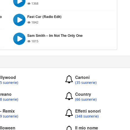
1368
so
Fast Car (Radio Edit)
1842
Sam Smith – Im Not The Only One
1815
llywood
Cartoni
5 suonerie)
(35 suonerie)
reano
Country
8 suonerie)
(66 suonerie)
 - Remix
Effetti sonori
9 suonerie)
(348 suonerie)
lloween
Il mio nome