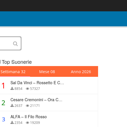
Top Suonerie
Settimana 32
Mese 08
Anno 2026
Sal Da Vinci – Rossetto E Caffè
1
8854
57327
Cesare Cremonini – Ora Che Non Ho Più Te
2
2637
21171
ALFA – Il Filo Rosso
3
2354
19209