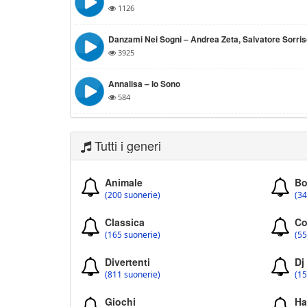
1126
Danzami Nei Sogni – Andrea Zeta, Salvatore Sorri
3925
Annalisa – Io Sono
584
Tutti i generi
Animale
Bo
(200 suonerie)
(34
Classica
Co
(165 suonerie)
(55
Divertenti
Dj
(811 suonerie)
(15
Giochi
Ha