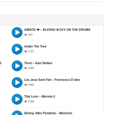
AMISTA 💔 – BLESSD ❌ OVY ON THE DRUMS
764
Under The Tree
1107
 B
Tired – Alan Walker
1494
Les Jeux Sont Fait – Francesco D’aleo
1468
This Love – Maroon 5
1546
Skinny, Niko Pandetta – Motorino