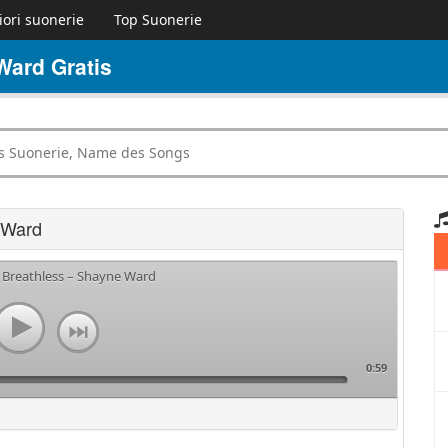
iori suonerie
Top Suonerie
Ward Gratis
 Ward
a Breathless – Shayne Ward
0:59