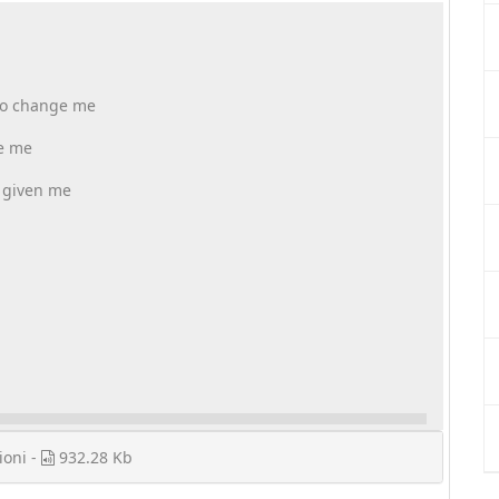
to change me
ve me
e given me
ioni -
932.28 Kb