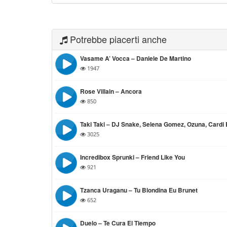
Potrebbe piacerti anche
Vasame A’ Vocca – Daniele De Martino
1947
Rose Villain – Ancora
850
Taki Taki – DJ Snake, Selena Gomez, Ozuna, Cardi
3025
Incredibox Sprunki – Friend Like You
921
Tzanca Uraganu – Tu Blondina Eu Brunet
652
Duelo – Te Cura El Tiempo