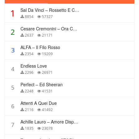
Sal Da Vinci – Rossetto E Caffè
1
8854
57327
Cesare Cremonini – Ora Che Non Ho Più Te
2
2637
21171
ALFA – Il Filo Rosso
3
2354
19209
Endless Love
4
2296
26971
Perfect – Ed Sheeran
5
2248
41531
Attenti A Quei Due
6
2116
41492
Achille Lauro – Amore Disperato
7
1835
23078