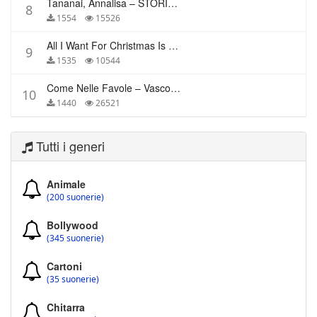
Tananai, Annalisa – STORIE BREVI
8
1554
15526
All I Want For Christmas Is You – Mariah Carey
9
1535
10544
Come Nelle Favole – Vasco Rossi
10
1440
26521
Tutti i generi
Animale
(200 suonerie)
Bollywood
(345 suonerie)
Cartoni
(35 suonerie)
Chitarra