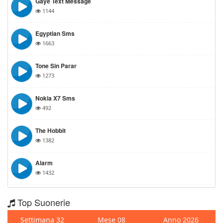
Gaye Text Message
1144
Egyptian Sms
1663
Tone Sin Parar
1273
Nokia X7 Sms
492
The Hobbit
1382
Alarm
1432
Top Suonerie
Settimana 32
Mese 08
Anno 2026