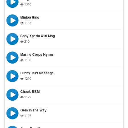
1310
Minion Ring
1187
Sony Xperia X10 Msg
210
Marine Corps Hymn
1160
Funny Text Message
1210
Check BBM
1129
Gets In The Way
1107