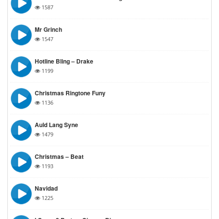
1587
Mr Grinch
1547
Hotline Bling – Drake
1199
Christmas Ringtone Funy
1136
Auld Lang Syne
1479
Christmas – Beat
1193
Navidad
1225