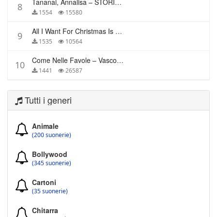
Tananai, Annalisa – STORIE BREVI
8
1554
15580
All I Want For Christmas Is You – Mariah Carey
9
1535
10564
Come Nelle Favole – Vasco Rossi
10
1441
26587
Tutti i generi
Animale
(200 suonerie)
Bollywood
(345 suonerie)
Cartoni
(35 suonerie)
Chitarra