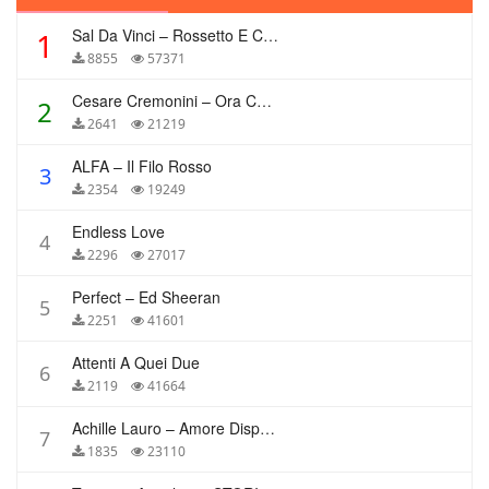
Sal Da Vinci – Rossetto E Caffè
1
8855
57371
Cesare Cremonini – Ora Che Non Ho Più Te
2
2641
21219
ALFA – Il Filo Rosso
3
2354
19249
Endless Love
4
2296
27017
Perfect – Ed Sheeran
5
2251
41601
Attenti A Quei Due
6
2119
41664
Achille Lauro – Amore Disperato
7
1835
23110