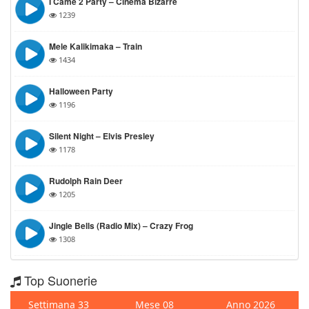
I Came 2 Party – Cinema Bizarre
1239
Mele Kalikimaka – Train
1434
Halloween Party
1196
Silent Night – Elvis Presley
1178
Rudolph Rain Deer
1205
Jingle Bells (radio Mix) – Crazy Frog
1308
Top Suonerie
Settimana 33
Mese 08
Anno 2026