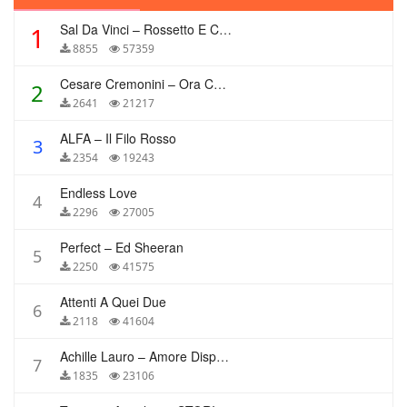
Sal Da Vinci – Rossetto E Caffè
1
8855
57359
Cesare Cremonini – Ora Che Non Ho Più Te
2
2641
21217
ALFA – Il Filo Rosso
3
2354
19243
Endless Love
4
2296
27005
Perfect – Ed Sheeran
5
2250
41575
Attenti A Quei Due
6
2118
41604
Achille Lauro – Amore Disperato
7
1835
23106