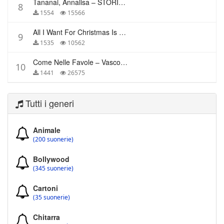
Tananai, Annalisa – STORIE BREVI
8
1554
15566
All I Want For Christmas Is You – Mariah Carey
9
1535
10562
Come Nelle Favole – Vasco Rossi
10
1441
26575
Tutti i generi
Animale
(200 suonerie)
Bollywood
(345 suonerie)
Cartoni
(35 suonerie)
Chitarra