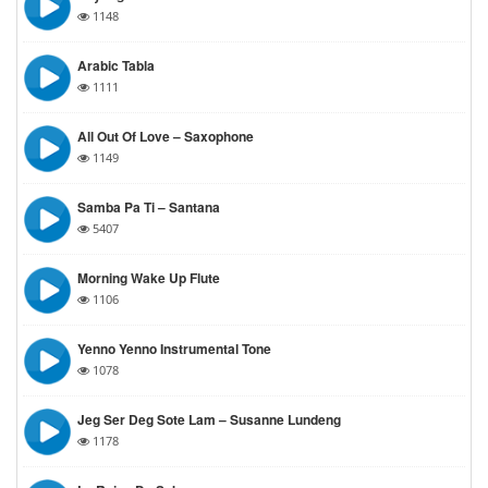
1148
Arabic Tabla
1111
All Out Of Love – Saxophone
1149
Samba Pa Ti – Santana
5407
Morning Wake Up Flute
1106
Yenno Yenno Instrumental Tone
1078
Jeg Ser Deg Sote Lam – Susanne Lundeng
1178