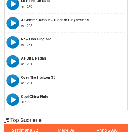
La Reine De Saba
1270
A Comme Amour – Richard Clayderman
1228
New Don Ringtone
1231
Ae Dil E Nadan
1201
Over The Horizon S5
1281
Cool China Flute
1203
Top Suonerie
Settimana 32
Mese 08
Anno 2026