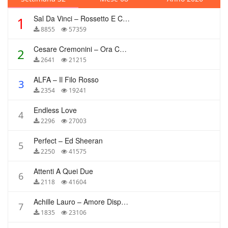
Sal Da Vinci – Rossetto E Caffè
1
8855
57359
Cesare Cremonini – Ora Che Non Ho Più Te
2
2641
21215
ALFA – Il Filo Rosso
3
2354
19241
Endless Love
4
2296
27003
Perfect – Ed Sheeran
5
2250
41575
Attenti A Quei Due
6
2118
41604
Achille Lauro – Amore Disperato
7
1835
23106