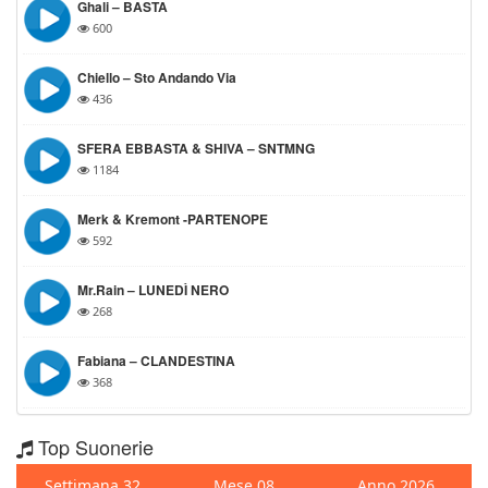
Ghali – BASTA
600
Chiello – Sto Andando Via
436
SFERA EBBASTA & SHIVA – SNTMNG
1184
Merk & Kremont -PARTENOPE
592
Mr.Rain – LUNEDÌ NERO
268
Fabiana – CLANDESTINA
368
Top Suonerie
Settimana 32
Mese 08
Anno 2026