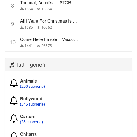
Tananai, Annalisa – STORIE BREVI
8
1554
15564
All I Want For Christmas Is You – Mariah Carey
9
1535
10562
Come Nelle Favole – Vasco Rossi
10
1441
26575
Tutti i generi
Animale
(200 suonerie)
Bollywood
(345 suonerie)
Cartoni
(35 suonerie)
Chitarra