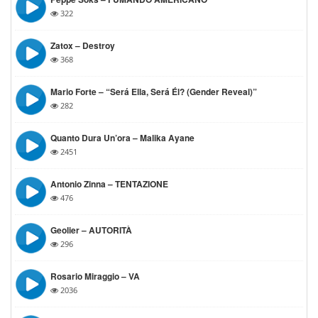
322
Zatox – Destroy
368
Mario Forte – “Será Ella, Será Él? (Gender Reveal)”
282
Quanto Dura Un’ora – Malika Ayane
2451
Antonio Zinna – TENTAZIONE
476
Geolier – AUTORITÀ
296
Rosario Miraggio – VA
2036