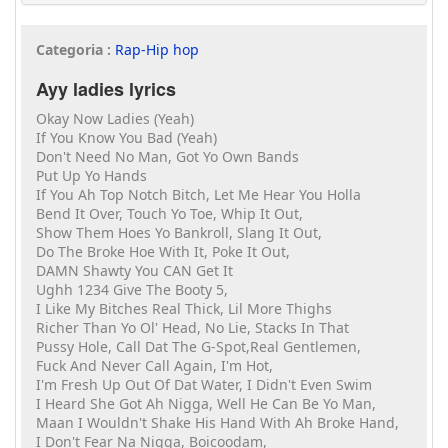
Categoria :
Rap-Hip hop
Ayy ladies lyrics
Okay Now Ladies (Yeah)
If You Know You Bad (Yeah)
Don't Need No Man, Got Yo Own Bands
Put Up Yo Hands
If You Ah Top Notch Bitch, Let Me Hear You Holla
Bend It Over, Touch Yo Toe, Whip It Out,
Show Them Hoes Yo Bankroll, Slang It Out,
Do The Broke Hoe With It, Poke It Out,
DAMN Shawty You CAN Get It
Ughh 1234 Give The Booty 5,
I Like My Bitches Real Thick, Lil More Thighs
Richer Than Yo Ol' Head, No Lie, Stacks In That
Pussy Hole, Call Dat The G-Spot,Real Gentlemen,
Fuck And Never Call Again, I'm Hot,
I'm Fresh Up Out Of Dat Water, I Didn't Even Swim
I Heard She Got Ah Nigga, Well He Can Be Yo Man,
Maan I Wouldn't Shake His Hand With Ah Broke Hand,
I Don't Fear Na Nigga, Boicoodam,