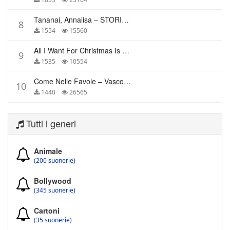
Tananai, Annalisa – STORIE BREVI
8
1554
15560
All I Want For Christmas Is You – Mariah Carey
9
1535
10554
Come Nelle Favole – Vasco Rossi
10
1440
26565
Tutti i generi
Animale
(200 suonerie)
Bollywood
(345 suonerie)
Cartoni
(35 suonerie)