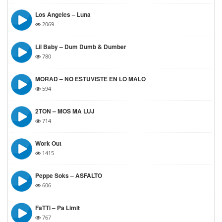
Los Angeles – Luna
2069
Lil Baby – Dum Dumb & Dumber
780
MORAD – NO ESTUVISTE EN LO MALO
594
2TON – MOS MA LUJ
714
Work Out
1415
Peppe Soks – ASFALTO
606
FaTTi – Pa Limit
767