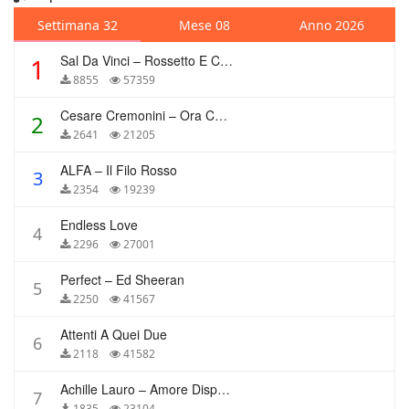
Settimana 32
Mese 08
Anno 2026
Sal Da Vinci – Rossetto E Caffè
1
8855
57359
Cesare Cremonini – Ora Che Non Ho Più Te
2
2641
21205
ALFA – Il Filo Rosso
3
2354
19239
Endless Love
4
2296
27001
Perfect – Ed Sheeran
5
2250
41567
Attenti A Quei Due
6
2118
41582
Achille Lauro – Amore Disperato
7
1835
23104