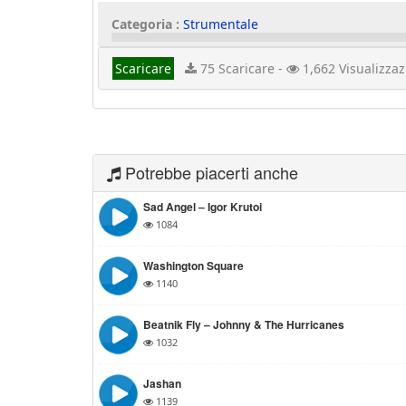
Categoria :
Strumentale
Scaricare
75 Scaricare -
1,662 Visualizzaz
Potrebbe piacerti anche
Sad Angel – Igor Krutoi
1084
Washington Square
1140
Beatnik Fly – Johnny & The Hurricanes
1032
Jashan
1139