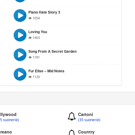
Piano Hate Story 3
1054
Loving You
1403
Song From A Secret Garden
1181
Fur Elise – Mid Notes
1120
llywood
Cartoni
5 suonerie)
(35 suonerie)
reano
Country