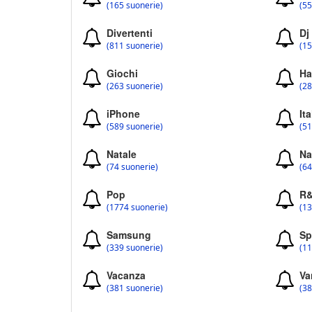
(165 suonerie)
(55
Divertenti
Dj
(811 suonerie)
(15
Giochi
Ha
(263 suonerie)
(28
iPhone
Ita
(589 suonerie)
(51
Natale
Na
(74 suonerie)
(64
Pop
R
(1774 suonerie)
(13
Samsung
Sp
(339 suonerie)
(11
Vacanza
Va
(381 suonerie)
(38