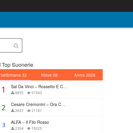
Top Suonerie
Settimana 32
Mese 08
Anno 2026
Sal Da Vinci – Rossetto E Caffè
1
8855
57343
Cesare Cremonini – Ora Che Non Ho Più Te
2
2637
21187
ALFA – Il Filo Rosso
3
2354
19225