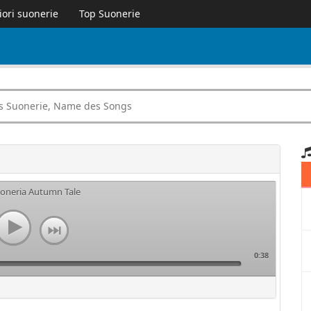
iori suonerie
Top Suonerie
uoneria Autumn Tale
0:38