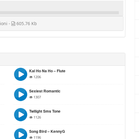
ioni -
605.76 Kb
Kal Ho Na Ho – Flute
1206
Sexiest Romantic
1307
Twilight Sms Tone
1126
Song Bird – KennyG
1196