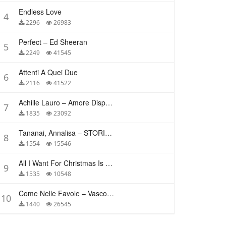
Endless Love
4
2296
26983
Perfect – Ed Sheeran
5
2249
41545
Attenti A Quei Due
6
2116
41522
Achille Lauro – Amore Disperato
7
1835
23092
Tananai, Annalisa – STORIE BREVI
8
1554
15546
All I Want For Christmas Is You – Mariah Carey
9
1535
10548
Come Nelle Favole – Vasco Rossi
10
1440
26545