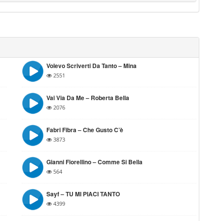
Volevo Scriverti Da Tanto – Mina
2551
Vai Via Da Me – Roberta Bella
2076
Fabri Fibra – Che Gusto C’è
3873
Gianni Fiorellino – Comme Si Bella
564
Sayf – TU MI PIACI TANTO
4399