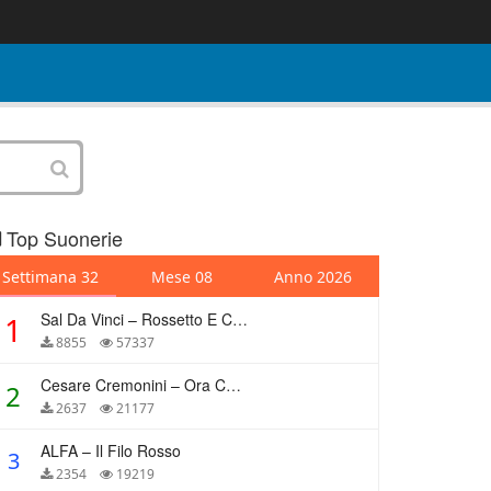
Top Suonerie
Settimana 32
Mese 08
Anno 2026
Sal Da Vinci – Rossetto E Caffè
1
8855
57337
Cesare Cremonini – Ora Che Non Ho Più Te
2
2637
21177
ALFA – Il Filo Rosso
3
2354
19219