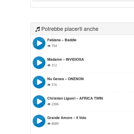
Potrebbe piacerti anche
Fabiana – Baddie
754
Madame – INVIDIOSA
312
Nu Genea – ONENON
316
Christian Liguori – AFRICA TWIN
2306
Grande Amore – Il Volo
8689