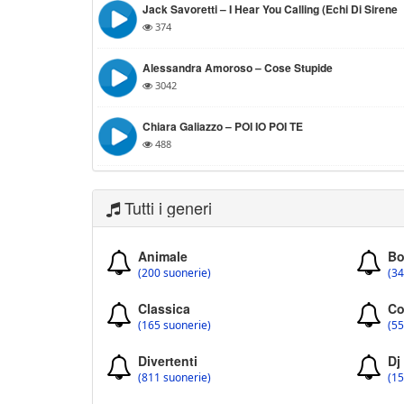
Jack Savoretti – I Hear You Calling (Echi Di Sirene
374
Alessandra Amoroso – Cose Stupide
3042
Chiara Galiazzo – POI IO POI TE
488
Tutti i generi
Animale
Bo
(200 suonerie)
(34
Classica
Co
(165 suonerie)
(55
Divertenti
Dj
(811 suonerie)
(15