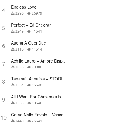
Endless Love
4
2296
26979
Perfect – Ed Sheeran
5
2249
41541
Attenti A Quei Due
6
2116
41514
Achille Lauro – Amore Disperato
7
1835
23086
Tananai, Annalisa – STORIE BREVI
8
1554
15540
All I Want For Christmas Is You – Mariah Carey
9
1535
10546
Come Nelle Favole – Vasco Rossi
10
1440
26541