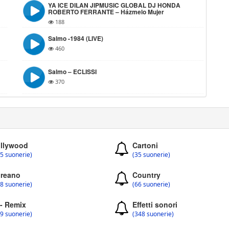
YA ICE DILAN JIPMUSIC GLOBAL DJ HONDA
ROBERTO FERRANTE – Házmelo Mujer
188
Salmo -1984 (LIVE)
460
Salmo – ECLISSI
370
llywood
Cartoni
5 suonerie)
(35 suonerie)
reano
Country
8 suonerie)
(66 suonerie)
 - Remix
Effetti sonori
9 suonerie)
(348 suonerie)