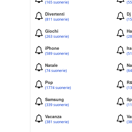
(165 suonerie)
(55
Divertenti
Dj
(811 suonerie)
(15
Giochi
Ha
(263 suonerie)
(28
iPhone
Ita
(589 suonerie)
(51
Natale
Na
(74 suonerie)
(64
Pop
R
(1774 suonerie)
(13
Samsung
Sp
(339 suonerie)
(11
Vacanza
Va
(381 suonerie)
(38