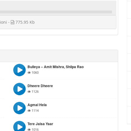
ioni -
775.95 Kb
Bulleya – Amit Mishra, Shilpa Rao
1060
Dheere Dheere
1126
Agmal Hela
1114
Tere Jaisa Yaar
1016