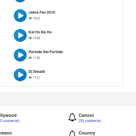
Jabra Fan 2016
1052
Kal Ho Na Ho
1038
Parinda Hai Parinda
1136
Dj Shoaib
1121
llywood
Cartoni
5 suonerie)
(35 suonerie)
reano
Country