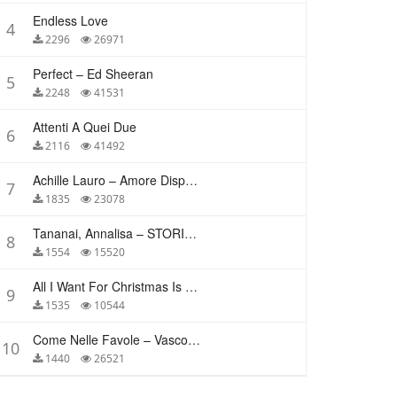
Endless Love
4
2296
26971
Perfect – Ed Sheeran
5
2248
41531
Attenti A Quei Due
6
2116
41492
Achille Lauro – Amore Disperato
7
1835
23078
Tananai, Annalisa – STORIE BREVI
8
1554
15520
All I Want For Christmas Is You – Mariah Carey
9
1535
10544
Come Nelle Favole – Vasco Rossi
10
1440
26521