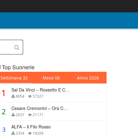
Top Suonerie
Settimana 32
Mese 08
Anno 2026
Sal Da Vinci – Rossetto E Caffè
1
8854
57327
Cesare Cremonini – Ora Che Non Ho Più Te
2
2637
21171
ALFA – Il Filo Rosso
3
2354
19209