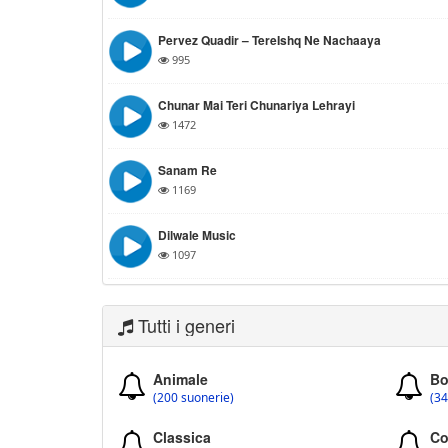
Pervez Quadir – TereIshq Ne Nachaaya
995
Chunar Mai Teri Chunariya Lehrayi
1472
Sanam Re
1169
Dilwale Music
1097
Tutti i generi
Animale
Bo
(200 suonerie)
(34
Classica
Co