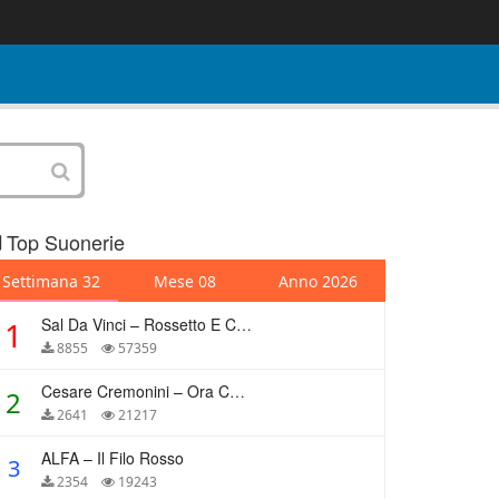
Top Suonerie
Settimana 32
Mese 08
Anno 2026
Sal Da Vinci – Rossetto E Caffè
1
8855
57359
Cesare Cremonini – Ora Che Non Ho Più Te
2
2641
21217
ALFA – Il Filo Rosso
3
2354
19243