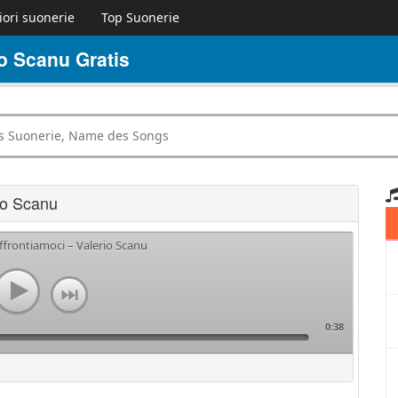
iori suonerie
Top Suonerie
o Scanu Gratis
io Scanu
ffrontiamoci – Valerio Scanu
0:38