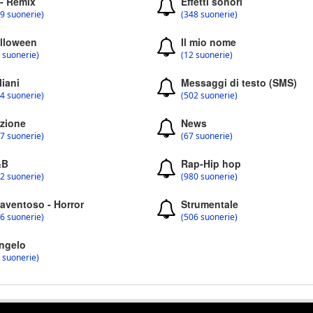
 - Remix
Effetti sonori
9 suonerie)
(348 suonerie)
lloween
Il mio nome
 suonerie)
(12 suonerie)
liani
Messaggi di testo (SMS)
4 suonerie)
(502 suonerie)
zione
News
7 suonerie)
(67 suonerie)
&B
Rap-Hip hop
2 suonerie)
(980 suonerie)
aventoso - Horror
Strumentale
6 suonerie)
(506 suonerie)
ngelo
 suonerie)