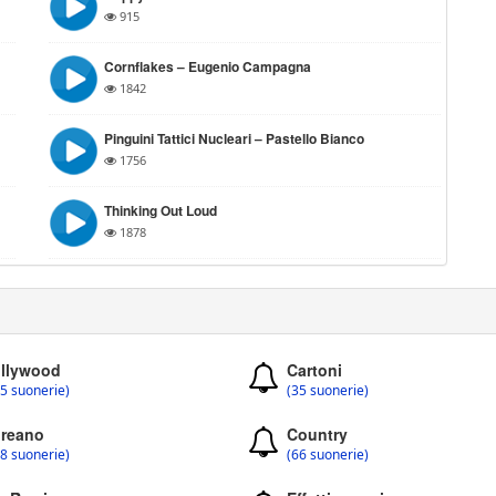
915
Cornflakes – Eugenio Campagna
1842
Pinguini Tattici Nucleari – Pastello Bianco
1756
Thinking Out Loud
1878
llywood
Cartoni
5 suonerie)
(35 suonerie)
reano
Country
8 suonerie)
(66 suonerie)