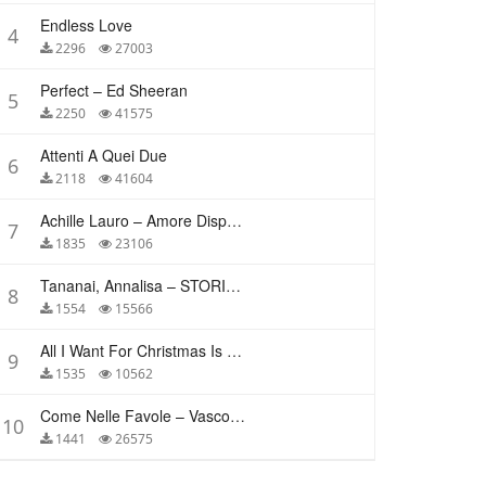
Endless Love
4
2296
27003
Perfect – Ed Sheeran
5
2250
41575
Attenti A Quei Due
6
2118
41604
Achille Lauro – Amore Disperato
7
1835
23106
Tananai, Annalisa – STORIE BREVI
8
1554
15566
All I Want For Christmas Is You – Mariah Carey
9
1535
10562
Come Nelle Favole – Vasco Rossi
10
1441
26575