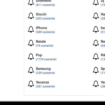
Divertenti
Dj
(811 suonerie)
(15
Giochi
Ha
(263 suonerie)
(28
iPhone
Ita
(589 suonerie)
(51
Natale
Na
(74 suonerie)
(64
Pop
R
(1774 suonerie)
(13
Samsung
Sp
(339 suonerie)
(11
Vacanza
Va
(381 suonerie)
(38