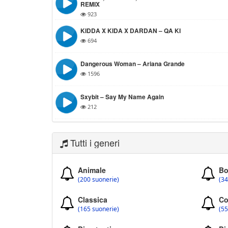
REMIX
923
KIDDA X KIDA X DARDAN – QA KI
694
Dangerous Woman – Ariana Grande
1596
Sxybit – Say My Name Again
212
Tutti i generi
Animale
Bo
(200 suonerie)
(34
Classica
Co
(165 suonerie)
(55