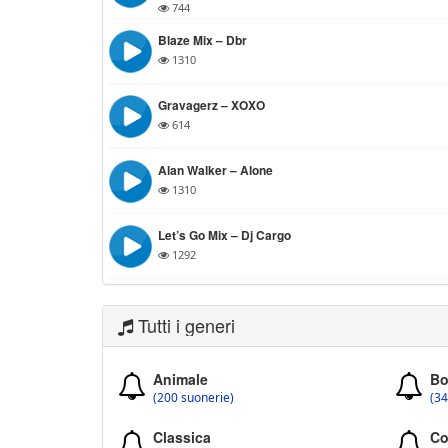
744
Blaze Mix – Dbr
1310
Gravagerz – XOXO
614
Alan Walker – Alone
1310
Let’s Go Mix – Dj Cargo
1292
Tutti i generi
Animale
Bo
(200 suonerie)
(34
Classica
Co