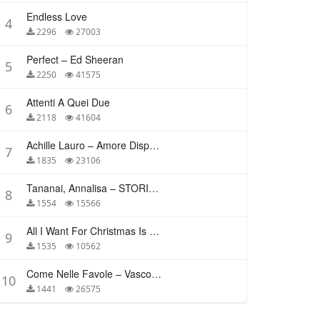
Endless Love
4
2296
27003
Perfect – Ed Sheeran
5
2250
41575
Attenti A Quei Due
6
2118
41604
Achille Lauro – Amore Disperato
7
1835
23106
Tananai, Annalisa – STORIE BREVI
8
1554
15566
All I Want For Christmas Is You – Mariah Carey
9
1535
10562
Come Nelle Favole – Vasco Rossi
10
1441
26575