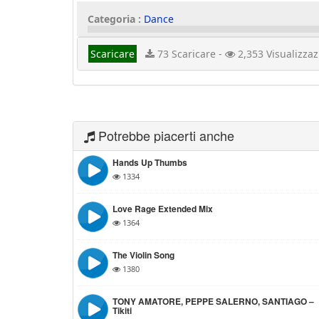
Categoria :
Dance
Scaricare
73 Scaricare -
2,353 Visualizzaz
Potrebbe piacerti anche
Hands Up Thumbs
1334
Love Rage Extended Mix
1364
The Violin Song
1380
TONY AMATORE, PEPPE SALERNO, SANTIAGO –
Tikiti