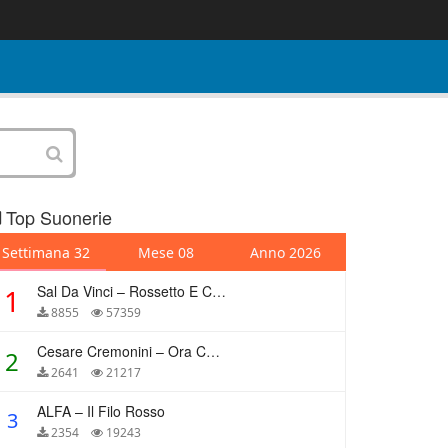
Top Suonerie
Settimana 32
Mese 08
Anno 2026
Sal Da Vinci – Rossetto E Caffè
1
8855
57359
Cesare Cremonini – Ora Che Non Ho Più Te
2
2641
21217
ALFA – Il Filo Rosso
3
2354
19243