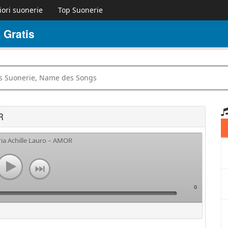
iori suonerie
Top Suonerie
 Gratis
R
ria Achille Lauro – AMOR
0