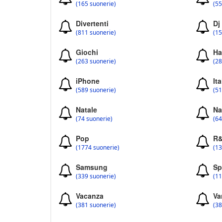
(165 suonerie)
(55
Divertenti
Dj
(811 suonerie)
(15
Giochi
Ha
(263 suonerie)
(28
iPhone
Ita
(589 suonerie)
(51
Natale
Na
(74 suonerie)
(64
Pop
R
(1774 suonerie)
(13
Samsung
Sp
(339 suonerie)
(11
Vacanza
Va
(381 suonerie)
(38