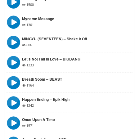
1500
Myname Message
1301
MINGYU (SEVENTEEN) – Shake It Off
606
Let’s Not Fall In Love – BIGBANG
1333
Breath Soom – BEAST
1164
Happen Ending – Epik High
1242
Once Upon A Time
1571