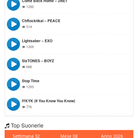
Come Back Home – 2NE1
1200
ChRocktikal – PEACE
514
Lightsaber – EXO
1269
SixTONES – BOYZ
688
Stop Time
1293
IYKYK (If You Know You Know)
776
Top Suonerie
Settimana 32
Mese 08
Anno 2026