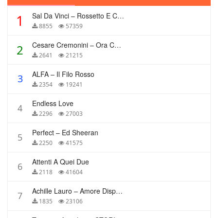
Sal Da Vinci – Rossetto E Caffè
1
8855
57359
Cesare Cremonini – Ora Che Non Ho Più Te
2
2641
21215
ALFA – Il Filo Rosso
3
2354
19241
Endless Love
4
2296
27003
Perfect – Ed Sheeran
5
2250
41575
Attenti A Quei Due
6
2118
41604
Achille Lauro – Amore Disperato
7
1835
23106