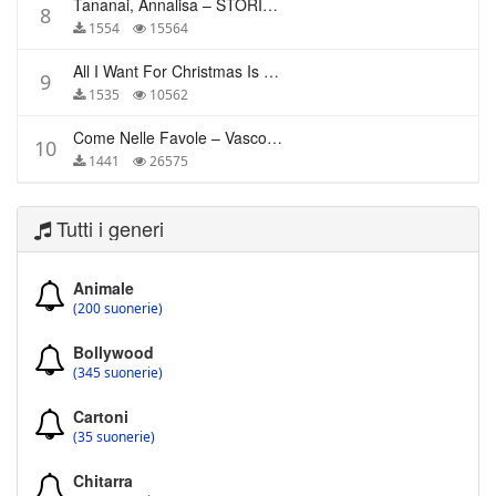
Tananai, Annalisa – STORIE BREVI
8
1554
15564
All I Want For Christmas Is You – Mariah Carey
9
1535
10562
Come Nelle Favole – Vasco Rossi
10
1441
26575
Tutti i generi
Animale
(200 suonerie)
Bollywood
(345 suonerie)
Cartoni
(35 suonerie)
Chitarra