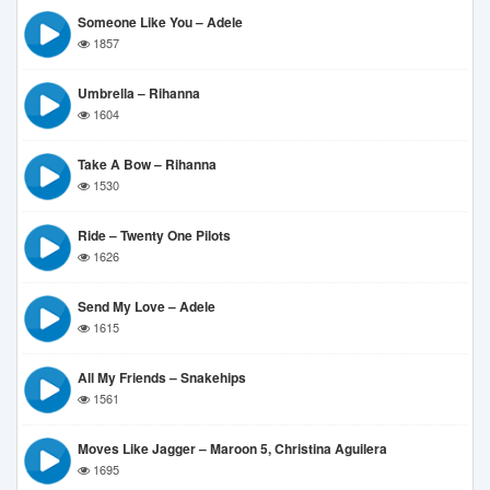
Someone Like You – Adele
1857
Umbrella – Rihanna
1604
Take A Bow – Rihanna
1530
Ride – Twenty One Pilots
1626
Send My Love – Adele
1615
All My Friends – Snakehips
1561
Moves Like Jagger – Maroon 5, Christina Aguilera
1695