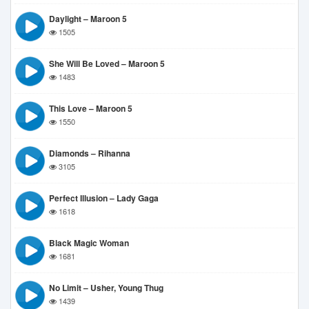
Daylight – Maroon 5
1505
She Will Be Loved – Maroon 5
1483
This Love – Maroon 5
1550
Diamonds – Rihanna
3105
Perfect Illusion – Lady Gaga
1618
Black Magic Woman
1681
No Limit – Usher, Young Thug
1439