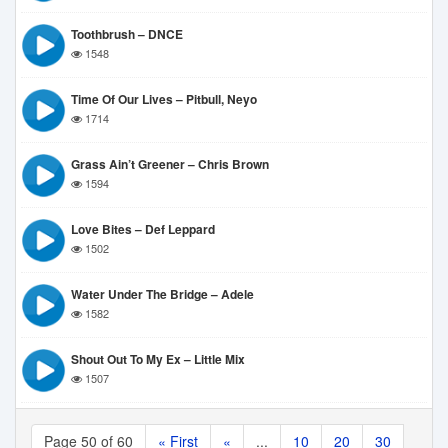
Toothbrush – DNCE
1548
Time Of Our Lives – Pitbull, Neyo
1714
Grass Ain’t Greener – Chris Brown
1594
Love Bites – Def Leppard
1502
Water Under The Bridge – Adele
1582
Shout Out To My Ex – Little Mix
1507
Page 50 of 60
« First
«
...
10
20
30