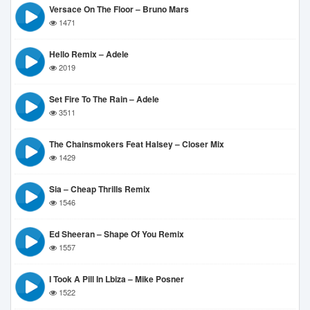
Versace On The Floor – Bruno Mars
1471
Hello Remix – Adele
2019
Set Fire To The Rain – Adele
3511
The Chainsmokers Feat Halsey – Closer Mix
1429
Sia – Cheap Thrills Remix
1546
Ed Sheeran – Shape Of You Remix
1557
I Took A Pill In Lbiza – Mike Posner
1522