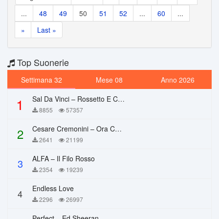
...
48
49
50
51
52
...
60
...
»
Last »
Top Suonerie
Settimana 32
Mese 08
Anno 2026
Sal Da Vinci – Rossetto E Caffè
1
8855
57357
Cesare Cremonini – Ora Che Non Ho Più Te
2
2641
21199
ALFA – Il Filo Rosso
3
2354
19239
Endless Love
4
2296
26997
Perfect – Ed Sheeran