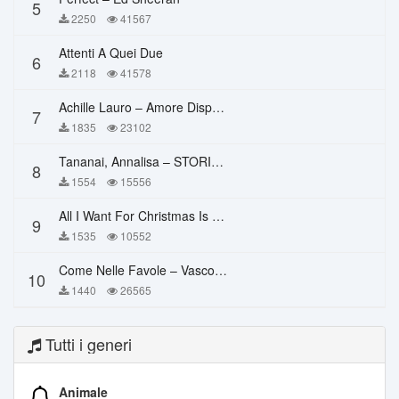
5
2250
41567
Attenti A Quei Due
6
2118
41578
Achille Lauro – Amore Disperato
7
1835
23102
Tananai, Annalisa – STORIE BREVI
8
1554
15556
All I Want For Christmas Is You – Mariah Carey
9
1535
10552
Come Nelle Favole – Vasco Rossi
10
1440
26565
Tutti i generi
Animale