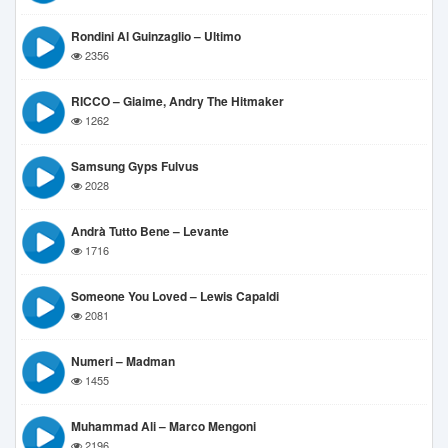
Rondini Al Guinzaglio – Ultimo
2356
RICCO – Giaime, Andry The Hitmaker
1262
Samsung Gyps Fulvus
2028
Andrà Tutto Bene – Levante
1716
Someone You Loved – Lewis Capaldi
2081
Numeri – Madman
1455
Muhammad Ali – Marco Mengoni
2196