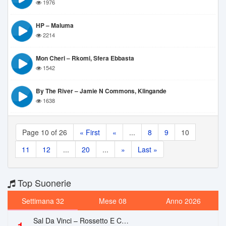
1976
HP – Maluma
2214
Mon Cheri – Rkomi, Sfera Ebbasta
1542
By The River – Jamie N Commons, Klingande
1638
Page 10 of 26
« First
«
...
8
9
10
11
12
...
20
...
»
Last »
Top Suonerie
Settimana 32
Mese 08
Anno 2026
Sal Da Vinci – Rossetto E Caffè