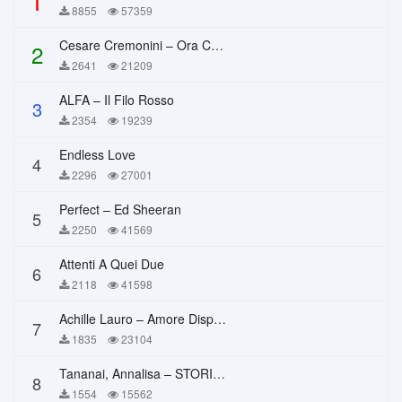
1
8855
57359
Cesare Cremonini – Ora Che Non Ho Più Te
2
2641
21209
ALFA – Il Filo Rosso
3
2354
19239
Endless Love
4
2296
27001
Perfect – Ed Sheeran
5
2250
41569
Attenti A Quei Due
6
2118
41598
Achille Lauro – Amore Disperato
7
1835
23104
Tananai, Annalisa – STORIE BREVI
8
1554
15562