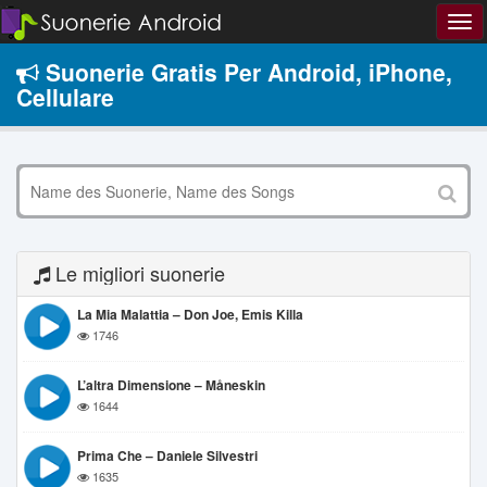
Suonerie Gratis Per Android, iPhone,
Cellulare
Le migliori suonerie
La Mia Malattia – Don Joe, Emis Killa
1746
L’altra Dimensione – Måneskin
1644
Prima Che – Daniele Silvestri
1635