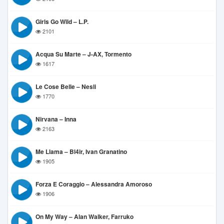
Girls Go Wild – L.P.
2101
Acqua Su Marte – J-AX, Tormento
1617
Le Cose Belle – Nesli
1770
Nirvana – Inna
2163
Me Llama – Bl4ir, Ivan Granatino
1905
Forza E Coraggio – Alessandra Amoroso
1906
On My Way – Alan Walker, Farruko