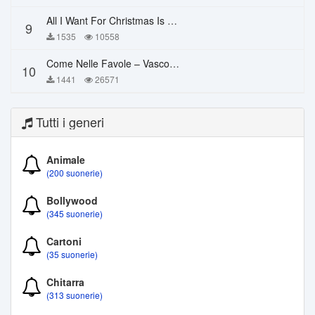
All I Want For Christmas Is You – Mariah Carey
9
1535
10558
Come Nelle Favole – Vasco Rossi
10
1441
26571
Tutti i generi
Animale
(200 suonerie)
Bollywood
(345 suonerie)
Cartoni
(35 suonerie)
Chitarra
(313 suonerie)