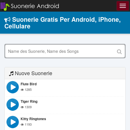
Suonerie Gratis Per Android, iPhone,
Cellulare
Nuove Suonerie
Flute Bird
1285
Tiger Ring
1309
Kitty Ringtones
1193