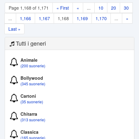
Page 1,168 of 1,171
« First
«
...
10
20
30
...
1,166
1,167
1,168
1,169
1,170
...
»
Last »
Tutti i generi
Animale
(200 suonerie)
Bollywood
(345 suonerie)
Cartoni
(35 suonerie)
Chitarra
(313 suonerie)
Classica
(165 suonerie)