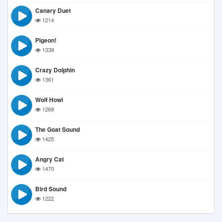
Canary Duet
1214
Pigeon!
1339
Crazy Dolphin
1361
Wolf Howl
1269
The Goat Sound
1425
Angry Cat
1470
Bird Sound
1222